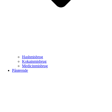
Hashmisbrug
Kokainmisbrug
Medicinmisbrug
Pårørende