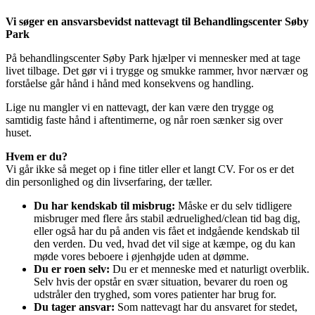
Vi søger en ansvarsbevidst nattevagt til Behandlingscenter Søby
Park
På behandlingscenter Søby Park hjælper vi mennesker med at tage
livet tilbage. Det gør vi i trygge og smukke rammer, hvor nærvær og
forståelse går hånd i hånd med konsekvens og handling.
Lige nu mangler vi en nattevagt, der kan være den trygge og
samtidig faste hånd i aftentimerne, og når roen sænker sig over
huset.
Hvem er du?
Vi går ikke så meget op i fine titler eller et langt CV. For os er det
din personlighed og din livserfaring, der tæller.
Du har kendskab til misbrug:
Måske er du selv tidligere
misbruger med flere års stabil ædruelighed/clean tid bag dig,
eller også har du på anden vis fået et indgående kendskab til
den verden. Du ved, hvad det vil sige at kæmpe, og du kan
møde vores beboere i øjenhøjde uden at dømme.
Du er roen selv:
Du er et menneske med et naturligt overblik.
Selv hvis der opstår en svær situation, bevarer du roen og
udstråler den tryghed, som vores patienter har brug for.
Du tager ansvar:
Som nattevagt har du ansvaret for stedet,