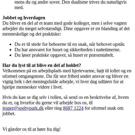
mens du og andre sover. Den dualisme trives du naturligvis
med.
Jobbet og hverdagen
Du bliver en del af et team med gode kolleger, men i selve vagten
arbejder du meget selvstændigt. Dine opgaver er en blanding af det
menneskelige og det praktiske:
Du er til stede for beboerne til en snak, når behovet opstår.
Du har ansvaret for huset og sikkerheden i nattetimerne.
Du løser praktiske opgaver, så huset er præsentabelt.
Har du lyst til at blive en del af holdet?
Velkommen på en arbejdsplads med hjertevarme, højt til loftet og en
uformel omgangstone. Du får stor frihed under ansvar og bliver en
vigtig brik i det meningsfulde arbejde, vi hver dag udfører for at
hjælpe mennesker videre i livet.
Hvis du kan se dig selv i rollen, så send os en beskrivelse af, hvem
du er, og hvorfor du gerne vil arbejde hos os, til
jesper@soebypark.dk
eller ring
8687 1224
for uformel snak om
jobbet.
Vi glæder os til at høre fra dig!