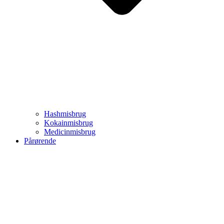
Hashmisbrug
Kokainmisbrug
Medicinmisbrug
Pårørende