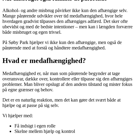
Alkohol- og andre misbrug påvirker ikke kun den afhængige selv.
Mange pårørende udvikler over tid medafhængighed, hvor hele
hverdagen gradvist tilpasses den afhængiges adfærd. Det sker ofte
ubevidst og med de bedste intentioner – men kan i længden forværre
både misbruget og egen trivsel.
På Søby Park hjælper vi ikke kun den afhængige, men også de
pårørende med at forstå og håndtere medafhængighed.
Hvad er medafhængighed?
Medafhængighed er, når man som pårørende begynder at tage
overansvar, dække over, kontrollere eller tilpasse sig den afhængiges
problemer. Man bliver opslugt af den andens tilstand og mister fokus
på egne grænser og behov.
Det er en naturlig reaktion, men det kan gøre det svært både at
hjælpe og at passe på sig selv.
Vi hjælper med:
Få indsigt i egen rolle
Skelne mellem hjælp og kontrol